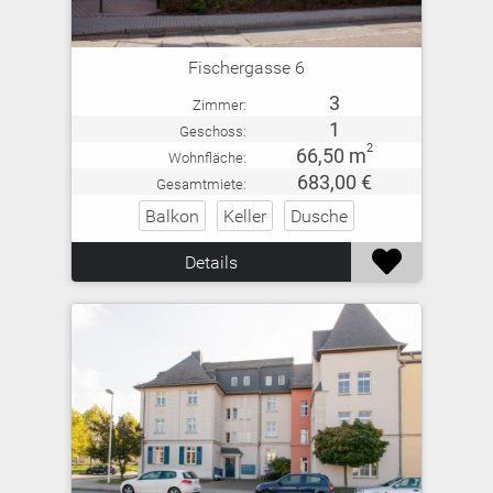
Fischergasse 6
3
Zimmer:
1
Geschoss:
2
66,50 m
Wohnfläche:
683,00 €
Gesamtmiete:
Balkon
Keller
Dusche

Details