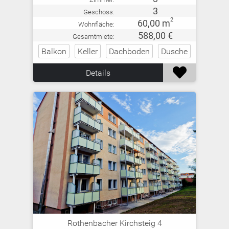
3
Geschoss:
2
60,00 m
Wohnfläche:
588,00 €
Gesamtmiete:
Balkon
Keller
Dachboden
Dusche

Details
Rothenbacher Kirchsteig 4