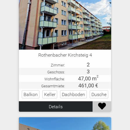
Rothenbacher Kirchsteig 4
2
Zimmer:
3
Geschoss:
2
47,00 m
Wohnfläche:
461,00 €
Gesamtmiete:
Balkon
Keller
Dachboden
Dusche

Details