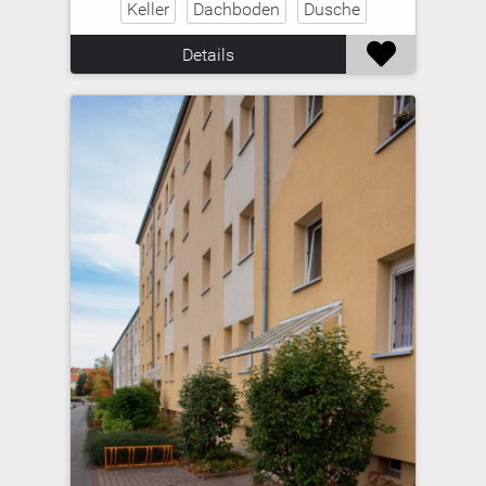
Keller
Dachboden
Dusche

Details