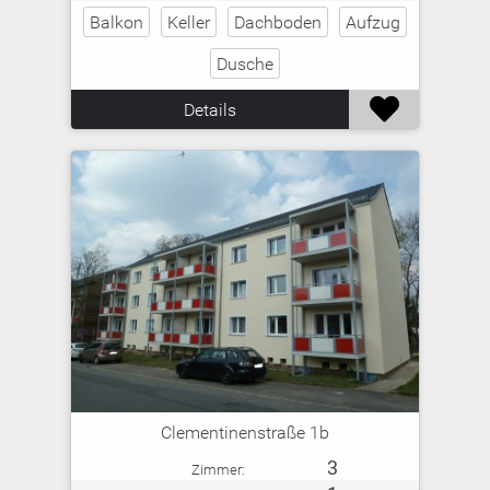
Balkon
Keller
Dachboden
Aufzug
Dusche

Details
Clementinenstraße 1b
3
Zimmer: