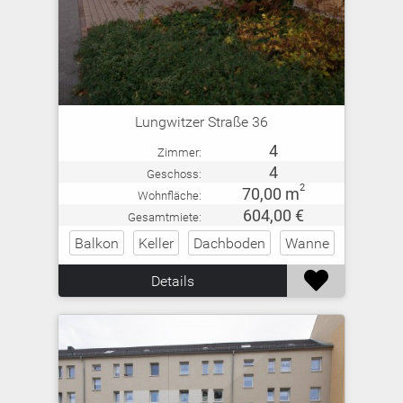
Lungwitzer Straße 36
4
Zimmer:
4
Geschoss:
2
70,00 m
Wohnfläche:
604,00 €
Gesamtmiete:
Balkon
Keller
Dachboden
Wanne

Details