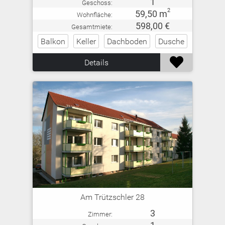
1
Geschoss:
2
59,50 m
Wohnfläche:
598,00 €
Gesamtmiete:
Balkon
Keller
Dachboden
Dusche

Details
Am Trützschler 28
3
Zimmer: