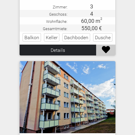
3
Zimmer:
4
Geschoss:
2
60,00 m
Wohnfläche:
550,00 €
Gesamtmiete:
Balkon
Keller
Dachboden
Dusche

Details