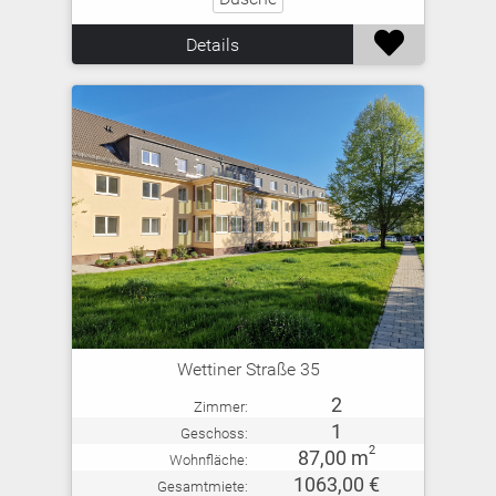

Details
Wettiner Straße 35
2
Zimmer:
1
Geschoss:
2
87,00 m
Wohnfläche:
1063,00 €
Gesamtmiete: