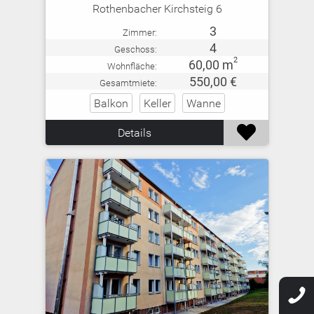
Rothenbacher Kirchsteig 6
3
Zimmer:
4
Geschoss:
2
60,00 m
Wohnfläche:
550,00 €
Gesamtmiete:
Balkon
Keller
Wanne

Details
