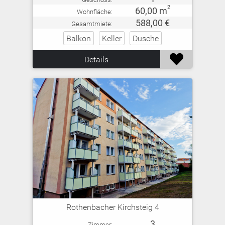
2
60,00 m
Wohnfläche:
588,00 €
Gesamtmiete:
Balkon
Keller
Dusche

Details
Rothenbacher Kirchsteig 4
3
Zimmer: