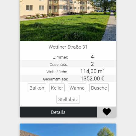
Wettiner Straße 31
4
Zimmer:
2
Geschoss:
2
114,00 m
Wohnfläche:
1352,00 €
Gesamtmiete:
Balkon
Keller
Wanne
Dusche
Stellplatz

Details