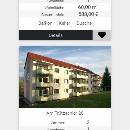
1
Geschoss:
2
60,00 m
Wohnfläche:
588,00 €
Gesamtmiete:
Balkon
Keller
Dusche

Details
Am Trützschler 28
3
Zimmer:
1
Geschoss: