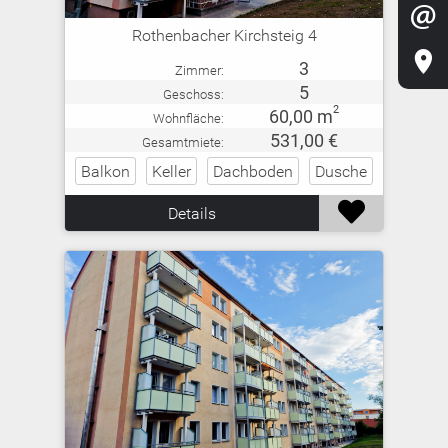

Rothenbacher Kirchsteig 4

3
Zimmer:
5
Geschoss:
2
60,00 m
Wohnfläche:
531,00 €
Gesamtmiete:
Balkon
Keller
Dachboden
Dusche

Details