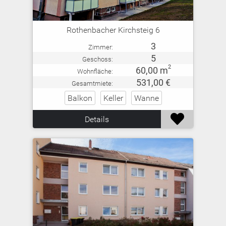
Rothenbacher Kirchsteig 6
3
Zimmer:
5
Geschoss:
2
60,00 m
Wohnfläche:
531,00 €
Gesamtmiete:
Balkon
Keller
Wanne

Details