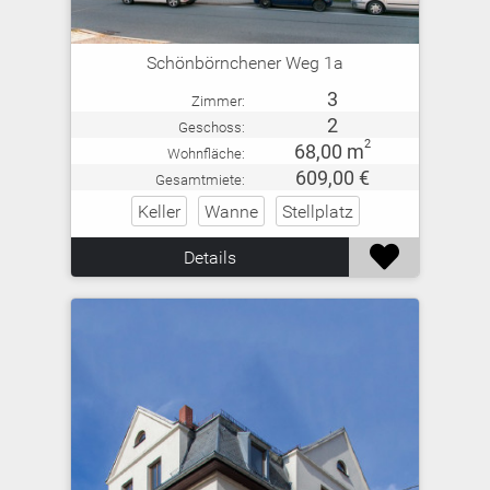
Schönbörnchener Weg 1a
3
Zimmer:
2
Geschoss:
2
68,00 m
Wohnfläche:
609,00 €
Gesamtmiete:
Keller
Wanne
Stellplatz

Details